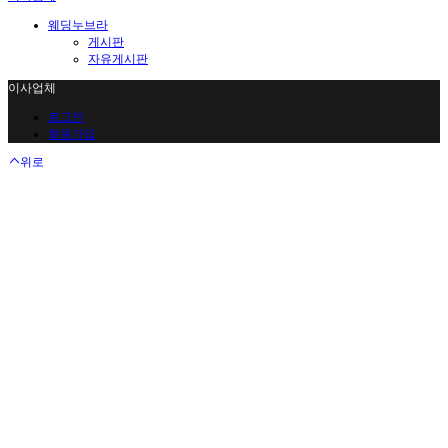
웨딩누브라
게시판
자유게시판
이사업체
로그인
회원가입
위로